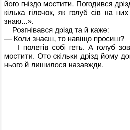
його гніздо мостити.
Погодився дрізд
кілька гілочок, як голуб сів на них
знаю...».
Розгнівався дрізд та й каже:
— Коли знаєш, то навіщо просиш?
І полетів собі геть. А голуб зовс
мостити. Ото скільки дрізд йому доп
нього й лишилося назавжди.